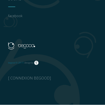
facebook
begood © 2017 /
design by
[ CONNEXION BEGOOD]