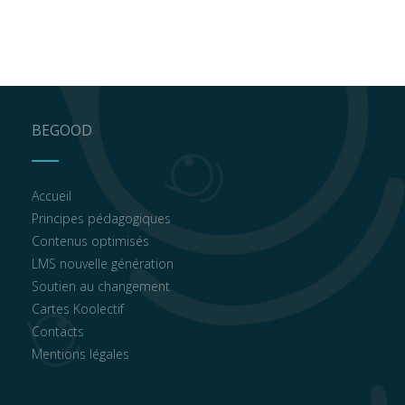
BEGOOD
Accueil
Principes pédagogiques
Contenus optimisés
LMS nouvelle génération
Soutien au changement
Cartes Koolectif
Contacts
Mentions légales