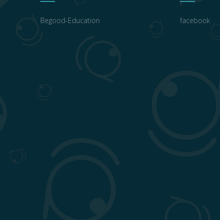
Begood-Education
facebook