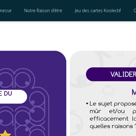
messe
Notre Raison d’être
Jeu des cartes Koolectif
C