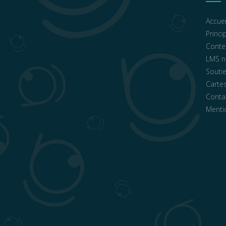
Accuei
Princ
Conte
LMS n
Souti
Cartes
Conta
Menti